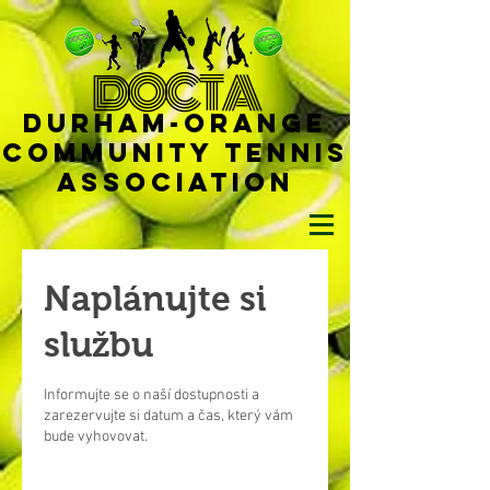
D
OCTA
Durham-
Orange
Community Tennis
Ass
ociat
ion
Naplánujte si
službu
Informujte se o naší dostupnosti a
zarezervujte si datum a čas, který vám
bude vyhovovat.