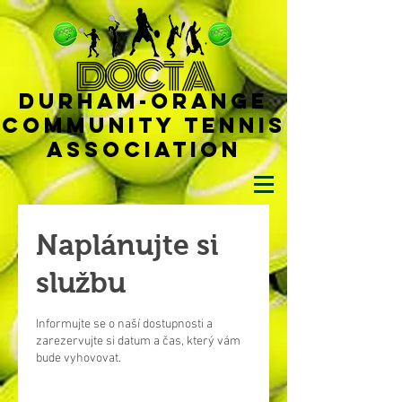
D
OCTA
Durham-
Orange
Community Tennis
Ass
ociat
ion
Naplánujte si
službu
Informujte se o naší dostupnosti a
zarezervujte si datum a čas, který vám
bude vyhovovat.